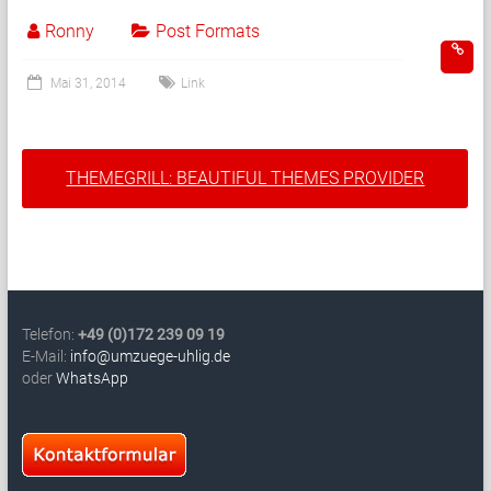
Ronny
Post Formats
Mai 31, 2014
Link
THEMEGRILL: BEAUTIFUL THEMES PROVIDER
Telefon:
+49 (0)172 239 09 19
E-Mail:
info@umzuege-uhlig.de
oder
WhatsApp